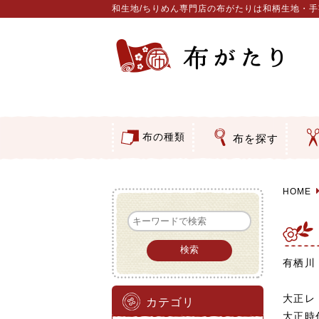
和生地/ちりめん専門店の布がたりは和柄生地・
布の種類
布を探す
つ
ア
押
そ
コットン／もめん生地
ちりめん生地
織物 金襴・裂地
りんず・ジャガード織生地
ポリエステル生地
その他の生地
ちりめんカットロール
リボン
素材から探す
色から探す
柄から探す
テイストから探す
用途から探す
和風花
モダン
伝統柄
かすり
動物柄
縞・チ
その他
クリス
グラデ
無地・
無地・
ガーゼ
綿レー
つまみ
手ぬぐ
手芸用
手芸用
洗える
正絹ち
木綿ち
オリジ
西陣織
西陣織
和柄り
無地り
ジャガ
柄もの
無地・
つまみ
リネン
印伝調
たたみ
シルク
裏地
キュプ
ち
刺
動
ウ
バ
カ
水
ダ
類
HOME
有栖川
大正レ
カテゴリ
大正時