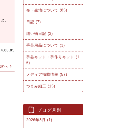
布・生地について (85)
こと、
日記 (7)
縫い物日記 (3)
手芸用品について (3)
24.08.05
手芸キット・手作りキット (1
6)
次へ
メディア掲載情報 (57)
つまみ細工 (15)
ブログ月別
2026年3月 (1)