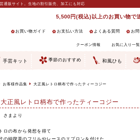
手芸通販サイト。生地の割引販売、加工にも対応
5,500円(税込)以上のお買い物
お買い物ガイド
お支払い方法
よくある質問
お問
クーポン情報
お気に入り一覧
季節のおすすめ
手芸キット
和風ひも
るし飾り・ひな祭り・端午の節句
クセサリー・キーホルダー・根付
絵・木目込み・手まり
の他
柄
和風花柄
柄
ェック・水玉など
の和風柄
マス柄
ーション・ぼかし
無地調
手染めあづみ野木綿
生地
ス生地
細工向き
い
ちりめん
一越ちりめん
ちりめん／ポリちりめん
りめん／シルク
りめん
ナル商品
 金襴・どんす類
 裂地・帯地
んず（綸子）生地・レーヨン
んず（綸子）生地・レーヨン
ード織
地模様
細工用カット済み生地
／麻混生地
生地
テープ／畳のへり
生地
ラ・チュール
りめん細工・ちりめん手芸
し子・こぎん刺し
物・干支
ェディング
ッグ・ポーチ・袋物
ルトナージュ
引手芸
ッフィー・シェリーメイの服
コットン／木綿素材（混紡含む）
ポリエステル素材（混紡含む）
レーヨン素材
シルク素材
麻／リネン（混紡含む）
本掲載生地
赤・ピンク
黄色・オレンジ
茶・ベージュ
緑
青・紺
紫
白・アイボリー
黒・グレイ
金・銀
多色使い
リバーシブル
さくら柄
梅柄
和風花柄
洋テイスト花柄
植物柄
伝統柄・古典柄
飛鳥・奈良文様
かすり柄
動物柄
縞・ストライプ
水玉・ドット
チェック・格子
小紋柄
無地
古典的
かわいい
華やか
モダン
レトロ
ベーシック
しぶい
男柄
おしゃれ
なごみ
洋テイスト
つまみ細工
ゆかた・じんべい
子供の着物
よさこい・舞台衣装
お祭り着
さむえ
エプロン・ホームウェア
ブラウス・シャツ・ワンピース
古ぶくさ
バッグ・ポーチ
インテリア
マスク
干支手芸
つまみ細工生地・材料・キット等
七五三に～お子さまの着物向き生地
つるしびな・つるし飾り
ひな祭り手作りキット
端午の節句手作りキット
鬼滅の刃特集
手作りマスク材料
京都ちりめん手芸工房より・西端和
ゆかた・じんべい向き生地
ひな祭りちりめんキット
縁起物(ふくろう、まり、瓢箪等)
髪飾り・アクセサリー
根付・ストラップ・キーホルダー
巾着・がま口等
タペストリー
人形・動物
干支
その他
ふきん
コースター・ランチョンマット類
バッグ・ポーチ類
その他
刺し子布（布のみ）
刺し子糸
つるしびな・つるし飾り
ひな祭り
端午の節句
動物
干支
リングピロー
ウェディングベア・ウエルカムマス
アクセサリー
ウェルカムボード
バッグ類
ポーチ類
ペンケース・メガネケース
コインケース
その他のケース・袋物
アクセサリー・髪飾り
キーホルダー・根付・ストラップ
押絵
木目込み
手まり
たたみへり・たたみシート
ドールチャーム
編み物
刺しゅう
タペストリー
ビーズ手芸
布ぞうり
クリスマス・ハロウィン
その他のキット
夏休み手作り特集
ちりめん・木綿丸ひも
江戸打ちひも
人五・人八紐
メタリックヤーン／ひも
その他のひも
美先生特集
コット
お客様作品集
大正風レトロ柄布で作ったティーコジー
大正風レトロ柄布で作ったティーコジー
 さまより
トロの布から発想を得て
代の純喫茶のフリルやレースのエプロンを付けた