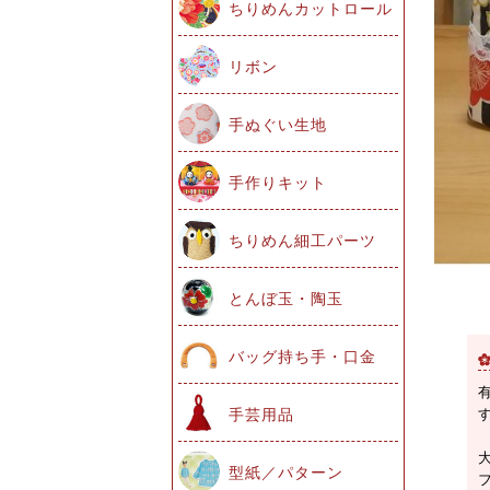
ちりめんカットロール
リボン
手ぬぐい生地
手作りキット
ちりめん細工パーツ
とんぼ玉・陶玉
バッグ持ち手・口金
手芸用品
型紙／パターン