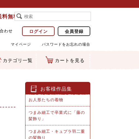
で送料無料
合わせ
ログイン
会員登録
マイページ
パスワードをお忘れの場合
カテゴリ一覧
カートを見る
お客様作品集
お人形たちの着物
つまみ細工で卒業式に「藤の
髪飾り」
つまみ細工・キュプラ羽二重
の髪飾り