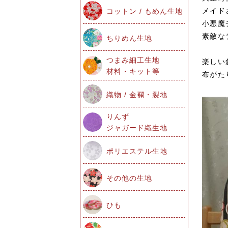
メイド
コットン / もめん生地
小悪魔
素敵な
ちりめん生地
つまみ細工生地
楽しい
材料・キット等
布がた
織物 / 金襴・裂地
りんず
ジャガード織生地
ポリエステル生地
その他の生地
ひも