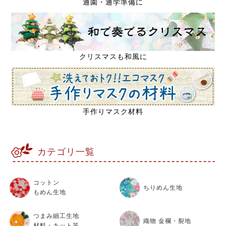
通園・通学準備に
クリスマスも和風に
手作りマスク材料
カテゴリ一覧
コットン
ちりめん生地
もめん生地
つまみ細工生地
織物 金襴・裂地
材料・キット等