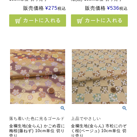
販売価格
¥
275
販売価格
¥
536
税込
税込
落ち着いた色に光るゴールド
上品でやさしい
金襴生地(金らん) かごめ霞に
金襴生地(金らん) 市松にのぞ
梅桜(藤ねず) 10cm単位 切り
く桜(ベージュ) 10cm単位 切
売り
り売り