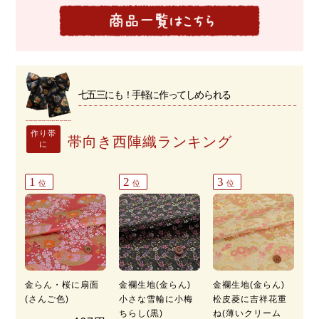
七五三にも！手軽に作ってしめられる
作り帯
帯向き西陣織ランキング
に
1
2
3
位
位
位
金らん・桜に扇面
金襴生地(金らん)
金襴生地(金らん)
(さんご色)
小さな雪輪に小梅
松皮菱に吉祥花重
ちらし(黒)
ね(薄いクリーム