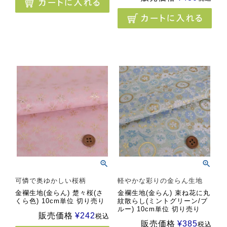
可憐で奥ゆかしい桜柄
軽やかな彩りの金らん生地
金襴生地(金らん) 楚々桜(さ
金襴生地(金らん) 束ね花に丸
くら色) 10cm単位 切り売り
紋散らし(ミントグリーン/ブ
ルー) 10cm単位 切り売り
販売価格
¥
242
税込
販売価格
¥
385
税込