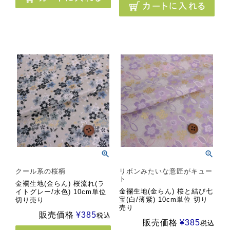
クール系の桜柄
リボンみたいな意匠がキュー
ト
金襴生地(金らん) 桜流れ(ラ
金襴生地(金らん) 桜と結び七
イトグレー/水色) 10cm単位
宝(白/薄紫) 10cm単位 切り
切り売り
売り
販売価格
¥
385
税込
販売価格
¥
385
税込