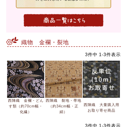
織物 金襴・裂地
3
件中
1
-
3
件表示
西陣織 金襴・どん
西陣織 裂地・帯地
西陣織 大量購入用
す類（約70cm幅・
（約34cm幅・正
お取り寄せ商品
化繊）
絹）
3
件中
1
-
3
件表示