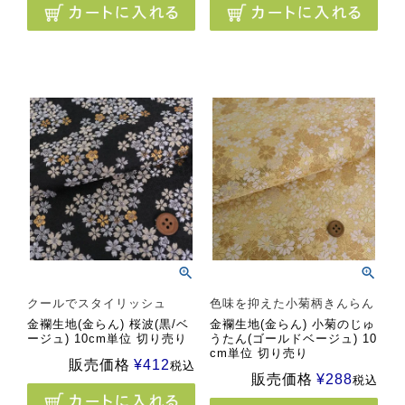
クールでスタイリッシュ
色味を抑えた小菊柄きんらん
金襴生地(金らん) 桜波(黒/ベ
金襴生地(金らん) 小菊のじゅ
ージュ) 10cm単位 切り売り
うたん(ゴールドベージュ) 10
cm単位 切り売り
販売価格
¥
412
税込
販売価格
¥
288
税込