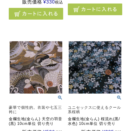
販売価格
¥
330
税込
豪華で個性的。衣装や七五三
ユニセックスに使えるクール
袴に
系桜柄
金襴生地(金らん) 天空の羽音
金襴生地(金らん) 桜流れ(黒/
(黒) 10cm単位 切り売り
水色) 10cm単位 切り売り