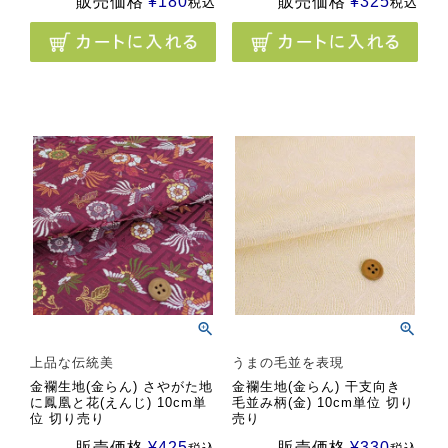
販売価格
¥
180
販売価格
¥
325
税込
税込
上品な伝統美
うまの毛並を表現
金襴生地(金らん) さやがた地
金襴生地(金らん) 干支向き
に鳳凰と花(えんじ) 10cm単
毛並み柄(金) 10cm単位 切り
位 切り売り
売り
販売価格
¥
425
販売価格
¥
330